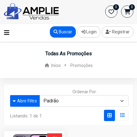
0
0
Buscar
Login
Registrar
Todas As Promoções
Início
Promoções
Ordenar Por:
Abrir Filtro
Listando:
1 de 1