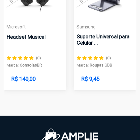
osoft
Samsung
Microsof
Suporte Universal para
set Musical
Câmera
Celular ...
(0)
(0)
a:
ConsolasBR
Marca:
Roupas GDB
Marca:
Co
 140,00
R$ 9,45
R$ 9