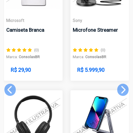
osoft
Sony
Sony
iseta Branca
Microfone Streamer
Playsta
(0)
(0)
a:
ConsolasBR
Marca:
ConsolasBR
Marca:
Co
 29,90
R$ 5.999,90
R$ 5.