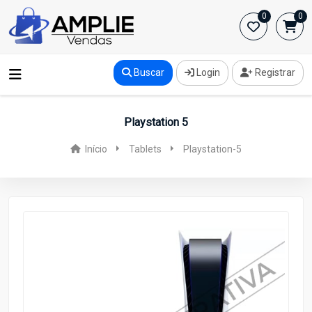
0
0
Buscar
Login
Registrar
Playstation 5
Início
Tablets
Playstation-5