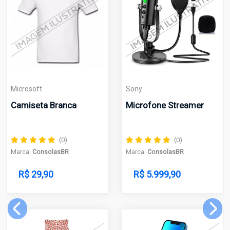
icrosoft
Sony
Appl
amiseta Branca
Microfone Streamer
Ipho
(0)
(0)
arca:
ConsolasBR
Marca:
ConsolasBR
Marca
R$ 29,90
R$ 5.999,90
R$
RS 7.