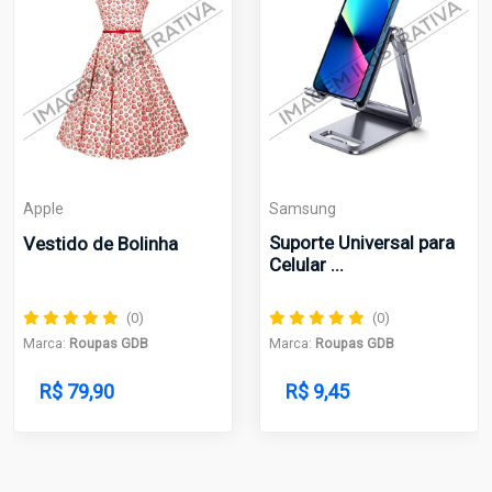
pple
Samsung
Suporte Universal para
estido de Bolinha
Sams
Celular ...
Calç
(0)
(0)
arca:
Roupas GDB
Marca:
Roupas GDB
Marca
R$ 79,90
R$ 9,45
R$